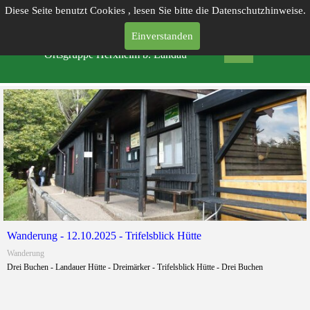
Diese Seite benutzt Cookies , lesen Sie bitte die Datenschutzhinweise.
Einverstanden
PFÄLZERWALD-VEREIN
Ortsgruppe Herxheim b. Landau
Wanderung - 12.10.2025 - Trifelsblick Hütte
Wanderung
Drei Buchen - Landauer Hütte - Dreimärker - Trifelsblick Hütte - Drei Buchen