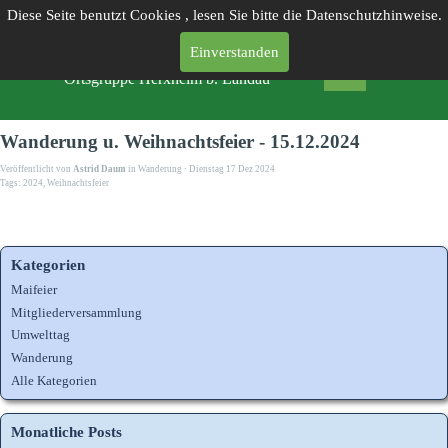
Diese Seite benutzt Cookies , lesen Sie bitte die Datenschutzhinweise.
Einverstanden
PFÄLZERWALD-VEREIN
Ortsgruppe Herxheim b. Landau
Wanderung u. Weihnachtsfeier - 15.12.2024
Veröffentlicht von
Astrid Daum
in
Wanderung
· Dienstag 17 Dez 2024
Tags:
2024
,
Weihnachtsfeier
Kategorien
Maifeier
Mitgliederversammlung
Umwelttag
Wanderung
Alle Kategorien
Monatliche Posts