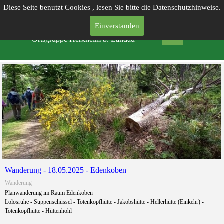
Diese Seite benutzt Cookies , lesen Sie bitte die Datenschutzhinweise.
Einverstanden
PFÄLZERWALD-VEREIN
Ortsgruppe Herxheim b. Landau
Wanderung - 18.05.2025 - Edenkoben
Wanderung
Planwanderung im Raum Edenkoben
Lolosruhe - Suppenschüssel - Totenkopfhütte - Jakobshütte - Hellerhütte (Einkehr) -
Totenkopfhütte - Hüttenhohl