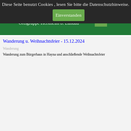
Diese Seite benutzt Cookies , lesen Sie bitte die Datenschutzhinweise.
Einverstanden
PFÄLZERWALD-VEREIN
Ortsgruppe Herxheim b. Landau
Wanderung u. Weihnachtsfeier - 15.12.2024
Wanderung
Wanderung zum Bürgerhaus in Hayna und anschließende Weihnachtsfeier